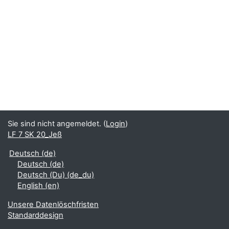
Sie sind nicht angemeldet. (
Login
)
LF 7 SK 20_Jeß
Deutsch ‎(de)‎
Deutsch ‎(de)‎
Deutsch (Du) ‎(de_du)‎
English ‎(en)‎
Unsere Datenlöschfristen
Standarddesign