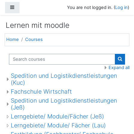
Skip to main content
Side panel
You are not logged in. (
Log in
)
Lernen mit moodle
Home
Courses
Search courses
Search
Expand all
Spedition und Logistikdienstleistungen
(Kuc)
Fachschule Wirtschaft
Spedition und Logistikdienstleistungen
(Jeß)
Lerngebiete/ Module/Fächer (Jeß)
Lerngebiete/ Module/ Fächer (Lau)